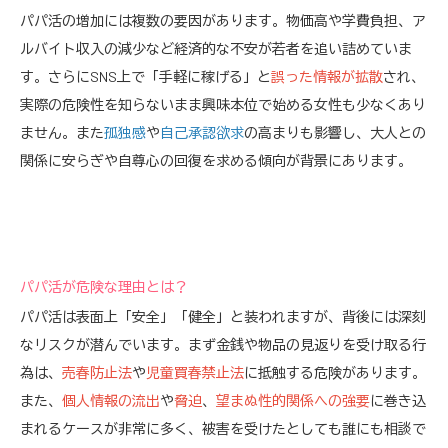
パパ活の増加には複数の要因があります。物価高や学費負担、ア
ルバイト収入の減少など経済的な不安が若者を追い詰めていま
す。さらにSNS上で「手軽に稼げる」と
誤った情報が拡散
され、
実際の危険性を知らないまま興味本位で始める女性も少なくあり
ません。また
孤独感
や
自己承認欲求
の高まりも影響し、大人との
関係に安らぎや自尊心の回復を求める傾向が背景にあります。
パパ活が危険な理由とは？
パパ活は表面上「安全」「健全」と装われますが、背後には深刻
なリスクが潜んでいます。まず金銭や物品の見返りを受け取る行
為は、
売春防止法
や
児童買春禁止法
に抵触する危険があります。
また、
個人情報の流出
や
脅迫
、
望まぬ性的関係への強要
に巻き込
まれるケースが非常に多く、被害を受けたとしても誰にも相談で