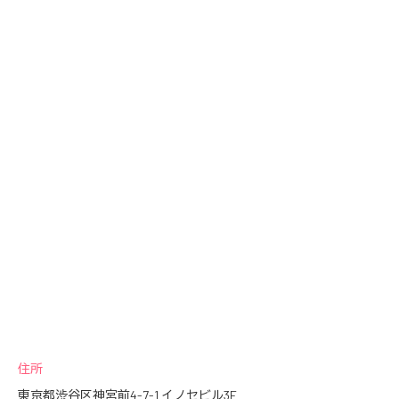
住所
東京都渋谷区神宮前4-7-1 イノセビル3F