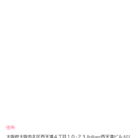
住所
大阪府大阪市北区西天満４丁目１０−２３ Brilliant西天満ビル 601