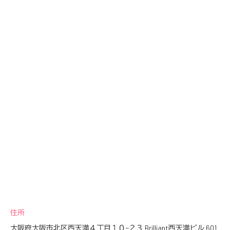
住所
大阪府大阪市北区西天満４丁目１０−２３ Brilliant西天満ビル 601