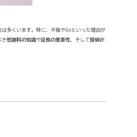
方は多くいます。特に、不倫やDVといった理由が
べき
慰謝料の知識
や
証拠の重要性
、そして
探偵が