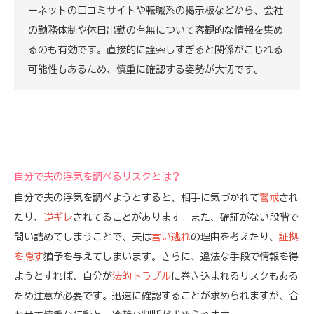
ーネットの口コミサイトや転職系の掲示板などから、会社
の勤務体制や休日出勤の有無について客観的な情報を集め
るのも有効です。直接的に詮索しすぎると関係がこじれる
可能性もあるため、慎重に確認する姿勢が大切です。
自分で夫の浮気を調べるリスクとは？
自分で夫の浮気を調べようとすると、相手に気づかれて
警戒
され
たり、
逆ギレ
されてることがあります。また、確証がない段階で
問い詰めてしまうことで、夫は
言い逃れ
の理由を考えたり、
証拠
を隠す
猶予を与えてしまいます。さらに、違法な手段で情報を得
ようとすれば、自分が
法的トラブル
に巻き込まれるリスクもある
ため注意が必要です。迅速に確認することが求められますが、合